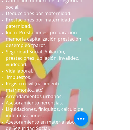
Obtención número de la seguridad
social.
Deducciones por maternidad.
Prestaciones por maternidad o
paternidad.
Inem: Prestaciones, preparación
memoria capitalización prestación
desempleo “paro”.
Seguridad Social. Afiliación,
prestaciones jubilación, invalidez,
viudedad.
Vida laboral.
Impuestos.
Registro civil (nacimiento,
matrimonio...etc)
Arrendamientos urbanos.
Asesoramiento herencias.
Liquidaciones, finiquitos, cálculo de
indemnizaciones.
Asesoramiento en materia laboral y
de Seguridad Social.