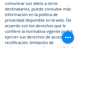
comunicar sus datos a otros
destinatarios, puede consultar más
información en la política de
privacidad disponible en la web. De
acuerdo con los derechos que le
confiere la normativa vigente podrá
ejercer sus derechos de acceso,
rectificación, limitación de
tratamiento, supresión, portabilidad
y oposición al tratamiento de sus
datos de carácter personal así como
revocar el consentimiento
prestado, dirigiendo su petición a la
dirección postal indicada o al correo
electrónico
olgaverduasesores@gmail.com
Igualmente puede dirigirse a
nosotros para cualquier aclaración
en relación con este formulario o