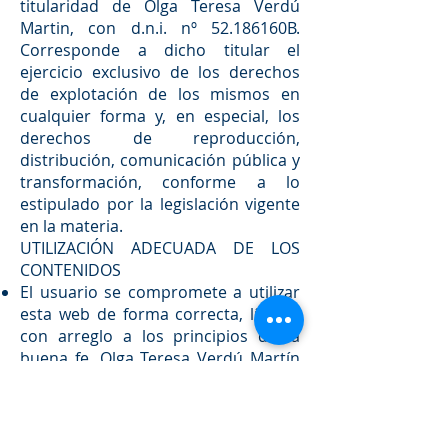
titularidad de Olga Teresa Verdú
Martin, con d.n.i. nº 52.186160B.
Corresponde a dicho titular el
ejercicio exclusivo de los derechos
de explotación de los mismos en
cualquier forma y, en especial, los
derechos de reproducción,
distribución, comunicación pública y
transformación, conforme a lo
estipulado por la legislación vigente
en la materia.
UTILIZACIÓN ADECUADA DE LOS
CONTENIDOS
El usuario se compromete a utilizar
esta web de forma correcta, lícita y
con arreglo a los principios de la
buena fe. Olga Teresa Verdú Martín
(Laboral Ferma), con d.n.i. nº
52.186.160B, rechaza toda
responsabilidad que se derive de la
utilización inadecuada o ilegal de sus