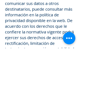
comunicar sus datos a otros
destinatarios, puede consultar más
información en la política de
privacidad disponible en la web. De
acuerdo con los derechos que le
confiere la normativa vigente podrá
ejercer sus derechos de acceso,
rectificación, limitación de
tratamiento, supresión, portabilidad
y oposición al tratamiento de sus
datos de carácter personal así como
revocar el consentimiento
prestado, dirigiendo su petición a la
dirección postal indicada o al correo
electrónico
olgaverduasesores@gmail.com
Igualmente puede dirigirse a
nosotros para cualquier aclaración
en relación con este formulario o